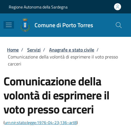
Salta al contenuto principale
Skip to footer content
Regione Autonoma della Sardegna
Comune di Porto Torres
Briciole di pane
Home
/
Servizi
/
Anagrafe e stato civile
/
Comunicazione della volontà di esprimere il voto presso
carceri
Comunicazione della
volontà di esprimere il
voto presso carceri
(
urn:nir:stato:legge:1976-04-23;136~art8
)