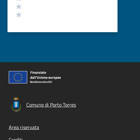
Valuta 2 stelle su 5
Valuta 1 stelle su 5
Comune di Porto Torres
Footer menu
Area riservata
Crediti