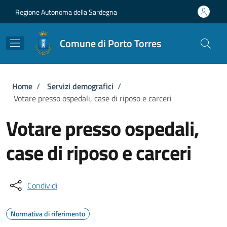
Salta al contenuto principale
Skip to footer content
Regione Autonoma della Sardegna
Comune di Porto Torres
Briciole di pane
Home
/
Servizi demografici
/
Votare presso ospedali, case di riposo e carceri
Votare presso ospedali,
case di riposo e carceri
Condividi
Normativa di riferimento