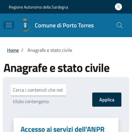
Salta al contenuto principale
Skip to footer content
Regione Autonoma della Sardegna
Comune di Porto Torres
Briciole di pane
Home
/
Anagrafe e stato civile
Anagrafe e stato civile
Cerca i contenuti che nel
titolo contengono:
Accesso ai servizi dell'ANPR