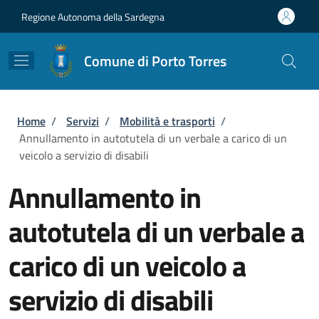
Salta al contenuto principale
Skip to footer content
Regione Autonoma della Sardegna
Comune di Porto Torres
Briciole di pane
Home
/
Servizi
/
Mobilità e trasporti
/
Annullamento in autotutela di un verbale a carico di un
veicolo a servizio di disabili
Annullamento in
autotutela di un verbale a
carico di un veicolo a
servizio di disabili