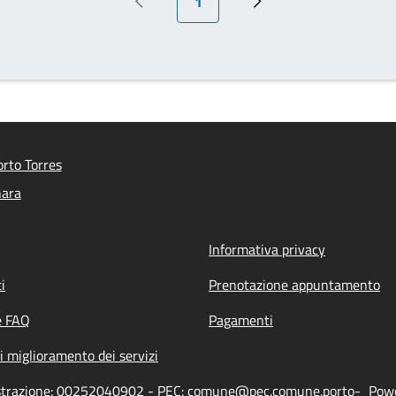
1
Pagina precedente
Prossima pagina
rto Torres
nara
Informativa privacy
i
Prenotazione appuntamento
e FAQ
Pagamenti
i miglioramento dei servizi
nistrazione: 00252040902 - PEC: comune@pec.comune.porto-
Powe