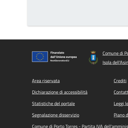
Comune di Po
Isola dell'Asi
Footer menu
Area riservata
Crediti
Dichiarazione di accessibilità
Contatt
Statistiche del portale
Leggi l
Segnalazione disservizio
Piano d
Comune di Porto Torres - Partita IVA dell'ammi