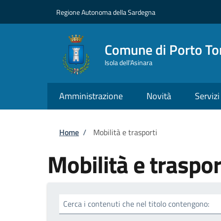
Salta al contenuto principale
Skip to footer content
Regione Autonoma della Sardegna
Comune di Porto To
Isola dell'Asinara
Amministrazione
Novità
Servizi
Briciole di pane
Home
/
Mobilità e trasporti
Mobilità e traspor
Cerca i contenuti che nel titolo contengono: