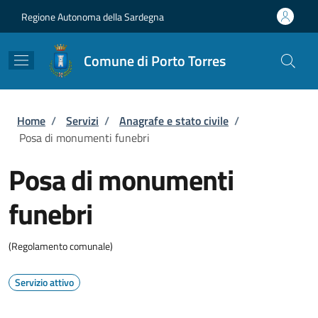
Salta al contenuto principale
Skip to footer content
Regione Autonoma della Sardegna
Comune di Porto Torres
Briciole di pane
Home
/
Servizi
/
Anagrafe e stato civile
/
Posa di monumenti funebri
Posa di monumenti
funebri
(Regolamento comunale)
Servizio attivo