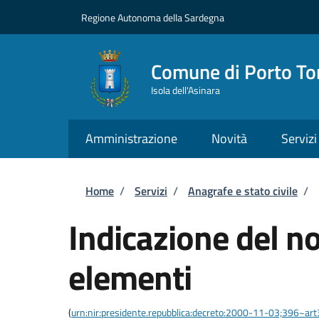
Salta al contenuto principale
Skip to footer content
Regione Autonoma della Sardegna
Comune di Porto To
Isola dell'Asinara
Amministrazione
Novità
Servizi
Briciole di pane
Home
/
Servizi
/
Anagrafe e stato civile
/
Indicazione del 
elementi
(
urn:nir:presidente.repubblica:decreto:2000-11-03;396~ar