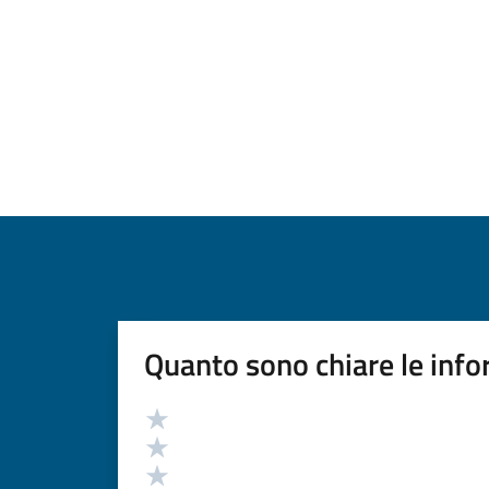
Quanto sono chiare le info
Valutazione
Valuta 5 stelle su 5
Valuta 4 stelle su 5
Valuta 3 stelle su 5