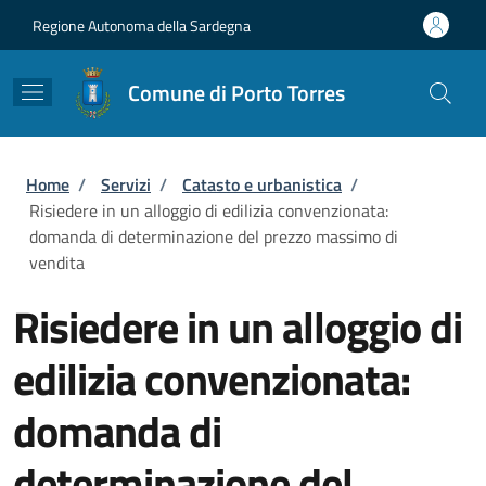
Salta al contenuto principale
Skip to footer content
Regione Autonoma della Sardegna
Comune di Porto Torres
Briciole di pane
Home
/
Servizi
/
Catasto e urbanistica
/
Risiedere in un alloggio di edilizia convenzionata:
domanda di determinazione del prezzo massimo di
vendita
Risiedere in un alloggio di
edilizia convenzionata:
domanda di
determinazione del