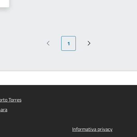
Pagina attuale
1
Pagina precedente
Prossima pagina
rto Torres
nara
Informativa privacy