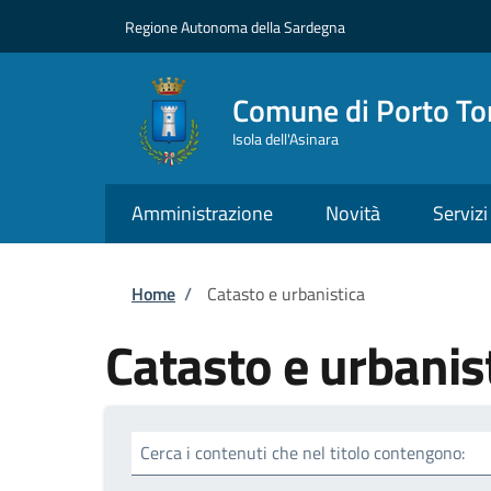
Salta al contenuto principale
Skip to footer content
Regione Autonoma della Sardegna
Comune di Porto To
Isola dell'Asinara
Amministrazione
Novità
Servizi
Briciole di pane
Home
/
Catasto e urbanistica
Catasto e urbanis
Cerca i contenuti che nel titolo contengono: