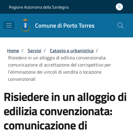
Salta al contenuto principale
Skip to footer content
Regione Autonoma della Sardegna
Comune di Porto Torres
Briciole di pane
Home
/
Servizi
/
Catasto e urbanistica
/
Risiedere in un alloggio di edilizia convenzionata:
comunicazione di accettazione del corrispettivo per
l’eliminazione dei vincoli di vendita o locazione
convenzionali
Risiedere in un alloggio di
edilizia convenzionata:
comunicazione di