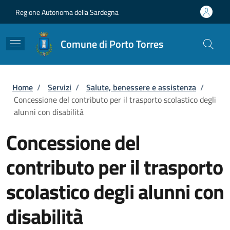
Salta al contenuto principale
Skip to footer content
Regione Autonoma della Sardegna
Comune di Porto Torres
Briciole di pane
Home
/
Servizi
/
Salute, benessere e assistenza
/
Concessione del contributo per il trasporto scolastico degli
alunni con disabilità
Concessione del
contributo per il trasporto
scolastico degli alunni con
disabilità