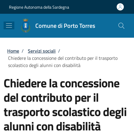
Salta al contenuto principale
Skip to footer content
Regione Autonoma della Sardegna
Comune di Porto Torres
Briciole di pane
Home
/
Servizi sociali
/
Chiedere la concessione del contributo per il trasporto
scolastico degli alunni con disabilità
Chiedere la concessione
del contributo per il
trasporto scolastico degli
alunni con disabilità