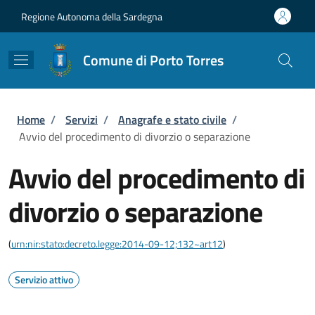
Salta al contenuto principale
Skip to footer content
Regione Autonoma della Sardegna
Comune di Porto Torres
Briciole di pane
Home
/
Servizi
/
Anagrafe e stato civile
/
Avvio del procedimento di divorzio o separazione
Avvio del procedimento di
divorzio o separazione
(
urn:nir:stato:decreto.legge:2014-09-12;132~art12
)
Servizio attivo