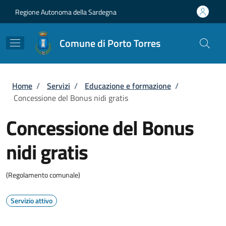
Salta al contenuto principale
Skip to footer content
Regione Autonoma della Sardegna
Comune di Porto Torres
Briciole di pane
Home
/
Servizi
/
Educazione e formazione
/
Concessione del Bonus nidi gratis
Concessione del Bonus
nidi gratis
(Regolamento comunale)
Servizio attivo