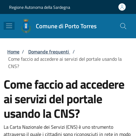
Salta al contenuto principale
Skip to footer content
Regione Autonoma della Sardegna
Comune di Porto Torres
Briciole di pane
Home
/
Domande frequenti
/
Come faccio ad accedere ai servizi del portale usando la
CNS?
Come faccio ad accedere
ai servizi del portale
usando la CNS?
La Carta Nazionale dei Servizi (CNS) è uno strumento
attraverso il quale i cittadini sono riconosciuti in rete in modo