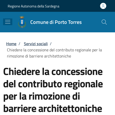
Salta al contenuto principale
Skip to footer content
Regione Autonoma della Sardegna
Comune di Porto Torres
Briciole di pane
Home
/
Servizi sociali
/
Chiedere la concessione del contributo regionale per la
rimozione di barriere architettoniche
Chiedere la concessione
del contributo regionale
per la rimozione di
barriere architettoniche