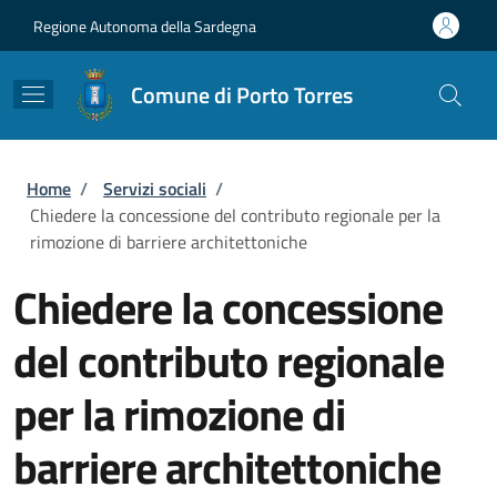
Salta al contenuto principale
Skip to footer content
Regione Autonoma della Sardegna
Comune di Porto Torres
Briciole di pane
Home
/
Servizi sociali
/
Chiedere la concessione del contributo regionale per la
rimozione di barriere architettoniche
Chiedere la concessione
del contributo regionale
per la rimozione di
barriere architettoniche