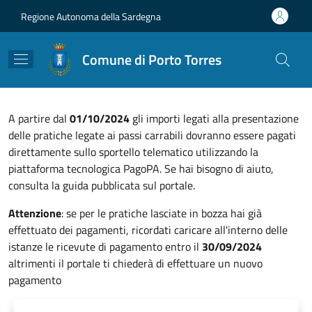
Salta al contenuto principale
Skip to footer content
Regione Autonoma della Sardegna
Comune di Porto Torres
A partire dal
01/10/2024
gli importi legati alla presentazione
delle pratiche legate ai passi carrabili dovranno essere pagati
direttamente sullo sportello telematico utilizzando la
piattaforma tecnologica PagoPA. Se hai bisogno di aiuto,
consulta la guida pubblicata sul portale.
Attenzione
: se per le pratiche lasciate in bozza hai già
effettuato dei pagamenti, ricordati caricare all'interno delle
istanze le ricevute di pagamento entro il
30/09/2024
altrimenti il portale ti chiederà di effettuare un nuovo
pagamento