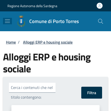
Salta al contenuto principale
Skip to footer content
Regione Autonoma della Sardegna
Comune di Porto Torres
Briciole di pane
Home
/
Alloggi ERP e housing sociale
Alloggi ERP e housing
sociale
Cerca i contenuti che nel
titolo contengono: