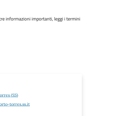
tre informazioni importanti, leggi i termini
orres (SS)
to-torres.ss.it