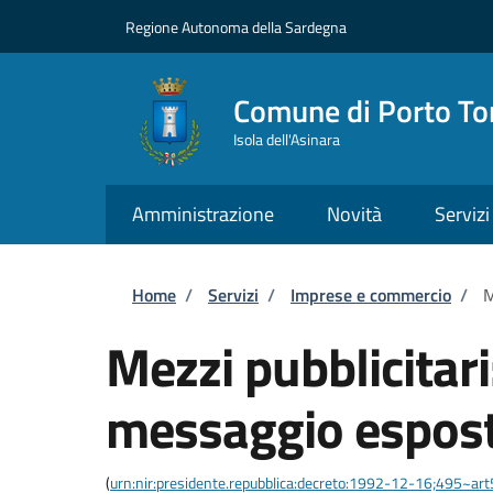
Salta al contenuto principale
Skip to footer content
Regione Autonoma della Sardegna
Comune di Porto To
Isola dell'Asinara
Amministrazione
Novità
Servizi
Briciole di pane
Home
/
Servizi
/
Imprese e commercio
/
M
Mezzi pubblicitari
messaggio espos
(
urn:nir:presidente.repubblica:decreto:1992-12-16;495~ar