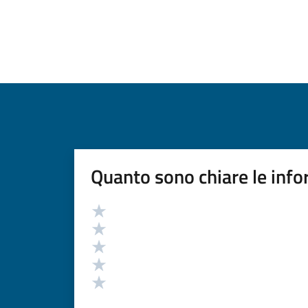
Quanto sono chiare le info
Valutazione
Valuta 5 stelle su 5
Valuta 4 stelle su 5
Valuta 3 stelle su 5
Valuta 2 stelle su 5
Valuta 1 stelle su 5