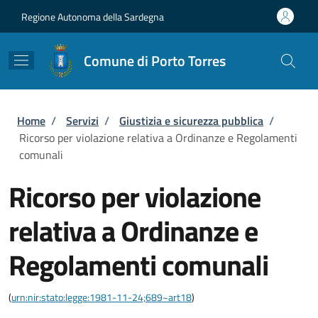
Salta al contenuto principale
Skip to footer content
Regione Autonoma della Sardegna
Comune di Porto Torres
Briciole di pane
Home
/
Servizi
/
Giustizia e sicurezza pubblica
/
Ricorso per violazione relativa a Ordinanze e Regolamenti
comunali
Ricorso per violazione
relativa a Ordinanze e
Regolamenti comunali
(
urn:nir:stato:legge:1981-11-24;689~art18
)