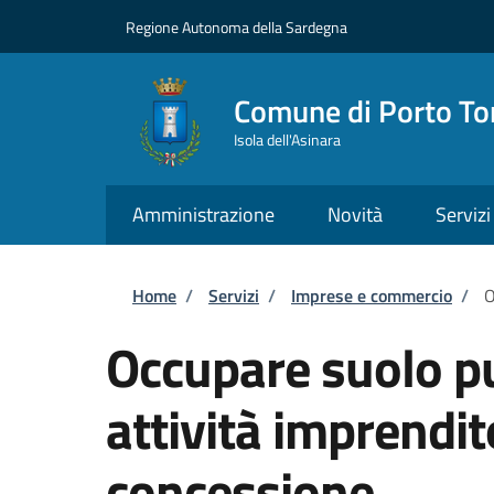
Salta al contenuto principale
Skip to footer content
Regione Autonoma della Sardegna
Comune di Porto To
Isola dell'Asinara
Amministrazione
Novità
Servizi
Briciole di pane
Home
/
Servizi
/
Imprese e commercio
/
O
Occupare suolo pu
attività imprendito
concessione