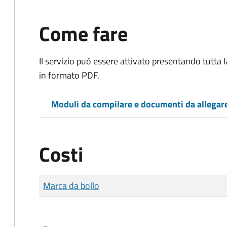
Come fare
Il servizio può essere attivato presentando tutta
in formato PDF.
Moduli da compilare e documenti da allegar
Costi
Tipo di pagamento
Importo
Marca da bollo