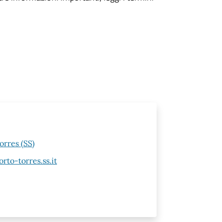
orres (SS)
to-torres.ss.it