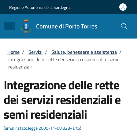
Salta al contenuto principale
Skip to footer content
Regione Autonoma della Sardegna
Comune di Porto Torres
Briciole di pane
Home
/
Servizi
/
Salute, benessere e assistenza
/
Integrazione delle rette dei servizi residenziali e semi
residenziali
Integrazione delle rette
dei servizi residenziali e
semi residenziali
(
urn:nir:stato:legge:2000-11-08;328~art6
)