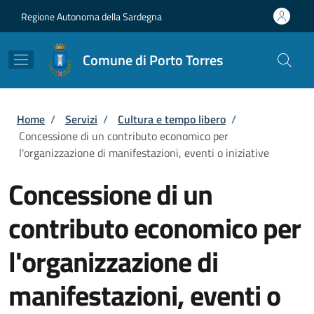
Salta al contenuto principale
Skip to footer content
Regione Autonoma della Sardegna
Comune di Porto Torres
Briciole di pane
Home
/
Servizi
/
Cultura e tempo libero
/
Concessione di un contributo economico per
l'organizzazione di manifestazioni, eventi o iniziative
Concessione di un
contributo economico per
l'organizzazione di
manifestazioni, eventi o