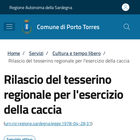
Salta al contenuto principale
Skip to footer content
Regione Autonoma della Sardegna
Comune di Porto Torres
Briciole di pane
Home
/
Servizi
/
Cultura e tempo libero
/
Rilascio del tesserino regionale per l'esercizio della caccia
Rilascio del tesserino
regionale per l'esercizio
della caccia
(
urn:nir:regione.sardegna:legge:1978-04-28;31
)
Servizio attivo