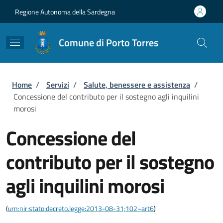
Salta al contenuto principale
Skip to footer content
Regione Autonoma della Sardegna
Comune di Porto Torres
Briciole di pane
Home
/
Servizi
/
Salute, benessere e assistenza
/
Concessione del contributo per il sostegno agli inquilini
morosi
Concessione del
contributo per il sostegno
agli inquilini morosi
(
urn:nir:stato:decreto.legge:2013-08-31;102~art6
)