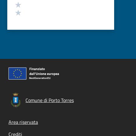
Valuta 2 stelle su 5
Valuta 1 stelle su 5
Comune di Porto Torres
Footer menu
Area riservata
Crediti