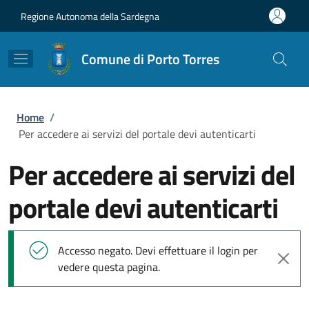
Salta al contenuto principale
Skip to footer content
Regione Autonoma della Sardegna
Comune di Porto Torres
Briciole di pane
Home
/
Per accedere ai servizi del portale devi autenticarti
Per accedere ai servizi del
portale devi autenticarti
Messaggio di stato
Accesso negato. Devi effettuare il login per
vedere questa pagina.