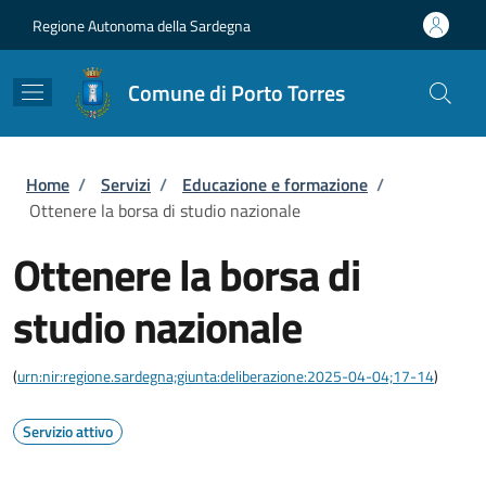
Salta al contenuto principale
Skip to footer content
Regione Autonoma della Sardegna
Comune di Porto Torres
Briciole di pane
Home
/
Servizi
/
Educazione e formazione
/
Ottenere la borsa di studio nazionale
Ottenere la borsa di
studio nazionale
(
urn:nir:regione.sardegna;giunta:deliberazione:2025-04-04;17-14
)
Servizio attivo