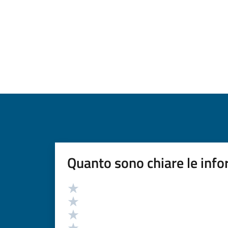
Quanto sono chiare le info
Valutazione
Valuta 5 stelle su 5
Valuta 4 stelle su 5
Valuta 3 stelle su 5
Valuta 2 stelle su 5