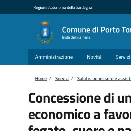
Salta al contenuto principale
Skip to footer content
Regione Autonoma della Sardegna
Comune di Porto To
Isola dell'Asinara
Amministrazione
Novità
Servizi
Briciole di pane
Home
/
Servizi
/
Salute, benessere e assis
Concessione di un
economico a favore
fegato, cuore e p