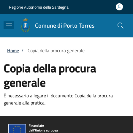
Salta al contenuto principale
Skip to footer content
Regione Autonoma della Sardegna
Comune di Porto Torres
Briciole di pane
Home
/
Copia della procura generale
Copia della procura
generale
È necessario allegare il documento Copia della procura
generale alla pratica.