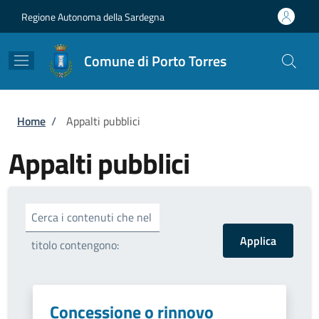
Salta al contenuto principale
Skip to footer content
Regione Autonoma della Sardegna
Comune di Porto Torres
Briciole di pane
Home
/
Appalti pubblici
Appalti pubblici
Cerca i contenuti che nel
titolo contengono:
Concessione o rinnovo