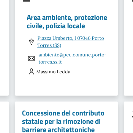
Area ambiente, protezione
civile, polizia locale
Piazza Umberto, I 07046 Porto
Torres (SS)
ambiente@pec.comune.porto-
torres.ss.it
Massimo
Ledda
Concessione del contributo
statale per la rimozione di
barriere architettoniche