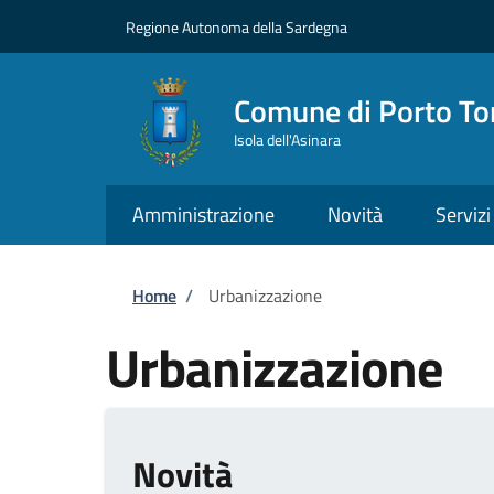
Salta al contenuto principale
Skip to footer content
Regione Autonoma della Sardegna
Comune di Porto To
Isola dell'Asinara
Amministrazione
Novità
Servizi
Briciole di pane
Home
/
Urbanizzazione
Urbanizzazione
Novità