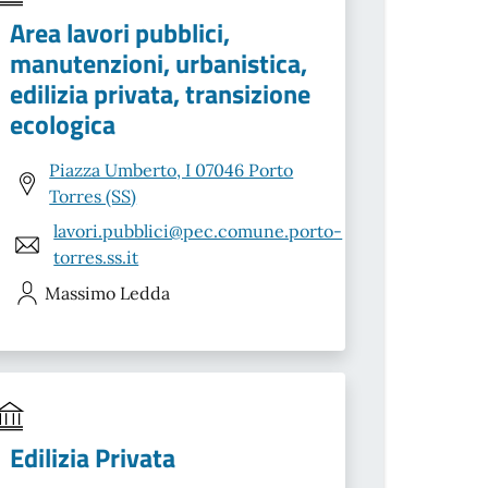
Area lavori pubblici,
manutenzioni, urbanistica,
edilizia privata, transizione
ecologica
Piazza Umberto, I 07046 Porto
Torres (SS)
lavori.pubblici@pec.comune.porto-
torres.ss.it
Massimo
Ledda
Edilizia Privata