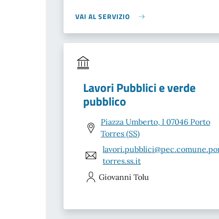
VAI AL SERVIZIO
Lavori Pubblici e verde
pubblico
Piazza Umberto, I 07046 Porto
Torres (SS)
lavori.pubblici@pec.comune.po
torres.ss.it
Giovanni
Tolu