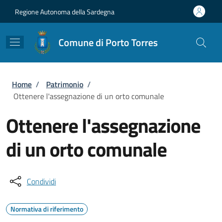
Salta al contenuto principale
Skip to footer content
Regione Autonoma della Sardegna
Comune di Porto Torres
Briciole di pane
Home
/
Patrimonio
/
Ottenere l'assegnazione di un orto comunale
Ottenere l'assegnazione
di un orto comunale
Condividi
Normativa di riferimento