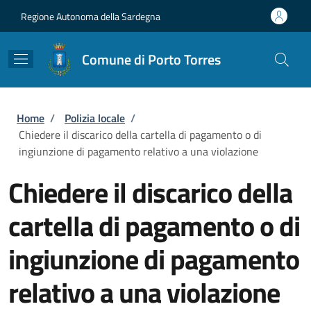
Salta al contenuto principale
Skip to footer content
Regione Autonoma della Sardegna
Comune di Porto Torres
Briciole di pane
Home
/
Polizia locale
/
Chiedere il discarico della cartella di pagamento o di
ingiunzione di pagamento relativo a una violazione
Chiedere il discarico della
cartella di pagamento o di
ingiunzione di pagamento
relativo a una violazione