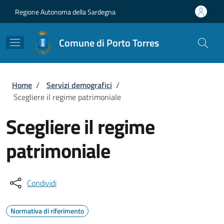
Salta al contenuto principale
Skip to footer content
Regione Autonoma della Sardegna
Comune di Porto Torres
Briciole di pane
Home
/
Servizi demografici
/
Scegliere il regime patrimoniale
Scegliere il regime
patrimoniale
Condividi
Normativa di riferimento