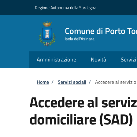
Salta al contenuto principale
Skip to footer content
Regione Autonoma della Sardegna
Comune di Porto To
Isola dell'Asinara
Amministrazione
Novità
Servizi
Briciole di pane
Home
/
Servizi sociali
/
Accedere al servizio
Accedere al serviz
domiciliare (SAD)