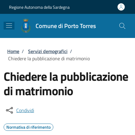
Salta al contenuto principale
Skip to footer content
Regione Autonoma della Sardegna
Comune di Porto Torres
Briciole di pane
Home
/
Servizi demografici
/
Chiedere la pubblicazione di matrimonio
Chiedere la pubblicazione
di matrimonio
Condividi
Normativa di riferimento