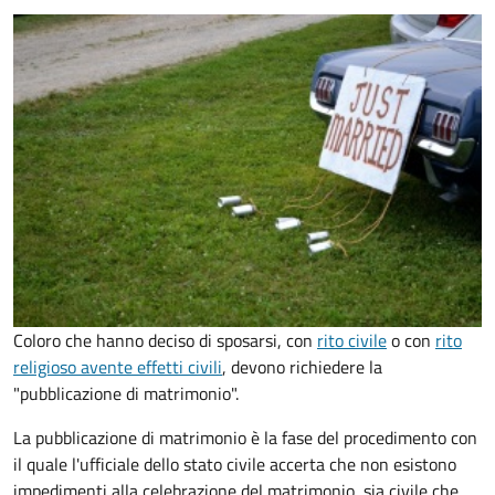
Coloro che hanno deciso di sposarsi, con
rito civile
o con
rito
religioso avente effetti civili
, devono richiedere la
"pubblicazione di matrimonio".
La pubblicazione di matrimonio è la fase del procedimento con
il quale l'ufficiale dello stato civile accerta che non esistono
impedimenti alla celebrazione del matrimonio, sia civile che