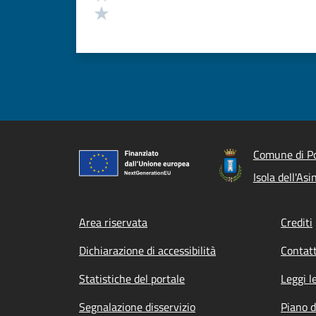
Valuta 1 stelle su 5
Comune di Po
Isola dell'Asi
Footer menu
Area riservata
Crediti
Dichiarazione di accessibilità
Contatt
Statistiche del portale
Leggi l
Segnalazione disservizio
Piano d