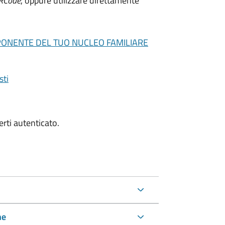
RCode
, oppure utilizzare direttamente
MPONENTE DEL TUO NUCLEO FAMILIARE
sti
erti autenticato.
ne