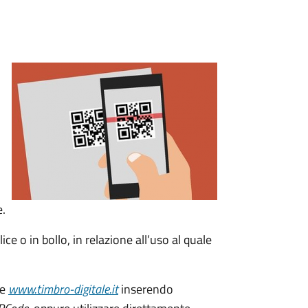
e.
ice o in bollo, in relazione all’uso al quale
le
www.timbro-digitale.it
inserendo