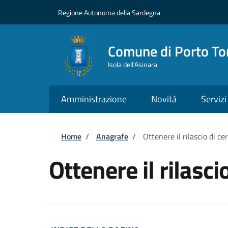
Salta al contenuto principale
Skip to footer content
Regione Autonoma della Sardegna
Comune di Porto To
Isola dell'Asinara
Amministrazione
Novità
Servizi
Briciole di pane
Home
/
Anagrafe
/
Ottenere il rilascio di cer
Ottenere il rilascio