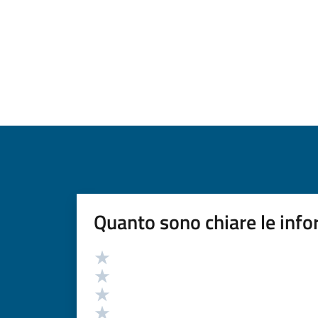
Quanto sono chiare le info
Valutazione
Valuta 5 stelle su 5
Valuta 4 stelle su 5
Valuta 3 stelle su 5
Valuta 2 stelle su 5