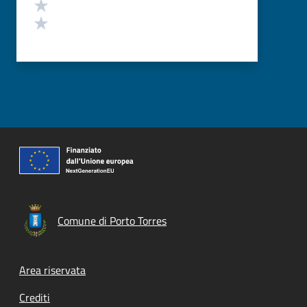
Valuta 2 stelle su 5
Valuta 1 stelle su 5
Comune di Porto Torres
Footer menu
Area riservata
Crediti