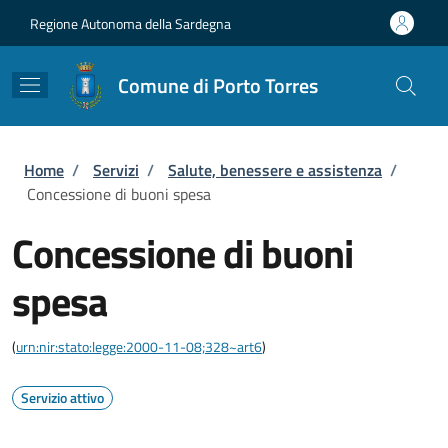
Salta al contenuto principale
Skip to footer content
Regione Autonoma della Sardegna
Comune di Porto Torres
Briciole di pane
Home
/
Servizi
/
Salute, benessere e assistenza
/
Concessione di buoni spesa
Concessione di buoni
spesa
(
urn:nir:stato:legge:2000-11-08;328~art6
)
Servizio attivo