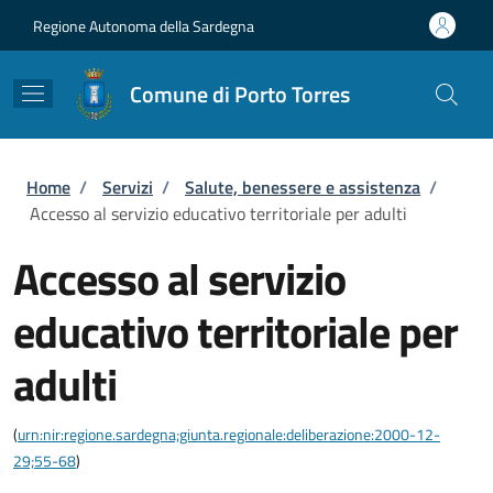
Salta al contenuto principale
Skip to footer content
Regione Autonoma della Sardegna
Comune di Porto Torres
Briciole di pane
Home
/
Servizi
/
Salute, benessere e assistenza
/
Accesso al servizio educativo territoriale per adulti
Accesso al servizio
educativo territoriale per
adulti
(
urn:nir:regione.sardegna;giunta.regionale:deliberazione:2000-12-
29;55-68
)