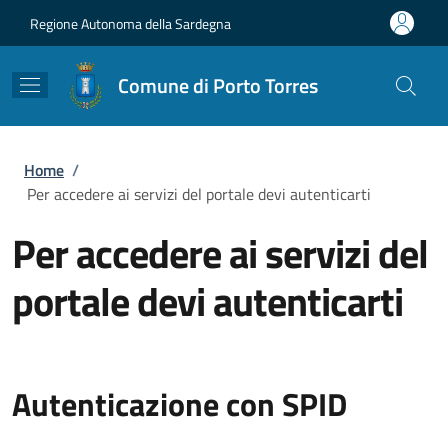
Salta al contenuto principale
Skip to footer content
Regione Autonoma della Sardegna
Comune di Porto Torres
Briciole di pane
Home
/
Per accedere ai servizi del portale devi autenticarti
Per accedere ai servizi del
portale devi autenticarti
Autenticazione con SPID