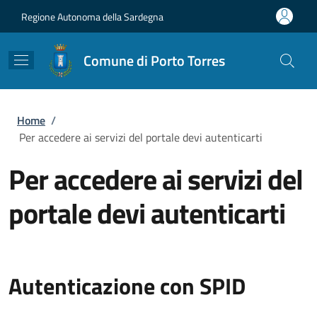
Salta al contenuto principale
Skip to footer content
Regione Autonoma della Sardegna
Comune di Porto Torres
Briciole di pane
Home
/
Per accedere ai servizi del portale devi autenticarti
Per accedere ai servizi del
portale devi autenticarti
Autenticazione con SPID