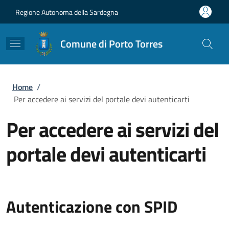
Salta al contenuto principale
Skip to footer content
Regione Autonoma della Sardegna
Comune di Porto Torres
Briciole di pane
Home
/
Per accedere ai servizi del portale devi autenticarti
Per accedere ai servizi del
portale devi autenticarti
Autenticazione con SPID